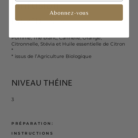
l’infusion:
Abonnez-vous
INGRÉDIENTS
Pomme, Thé blanc, Cannelle, Orange,
Citronnelle, Stévia et Huile essentielle de Citron
*
* issus de l’Agriculture Biologique
NIVEAU THÉINE
3
PRÉPARATION:
INSTRUCTIONS