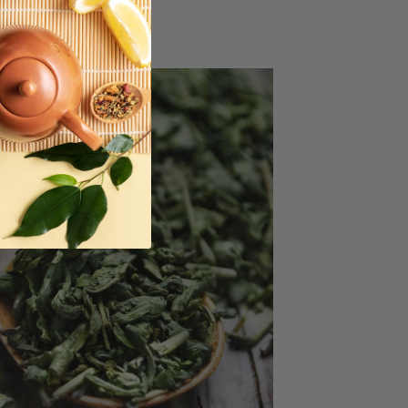
VERDE
npowder
COBRIR