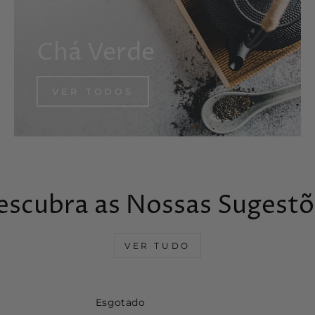
Chá Verde
VER TODOS
escubra as Nossas Sugestõ
VER TUDO
Esgotado