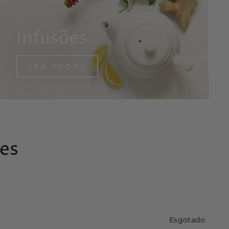
Infusões
VER TODOS
es
Esgotado