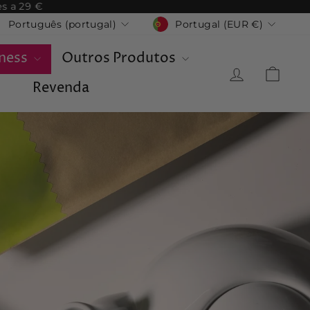
s a 29 €
Moeda
Idioma
Portugal (EUR €)
Português (portugal)
lness
Outros Produtos
Iniciar se
Car
Revenda