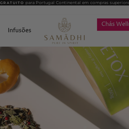
para Portugal Continental em compras superiore
 GRATUITO
slideshow
pausa
Samadhi
Chás Wel
Infusões
Tea