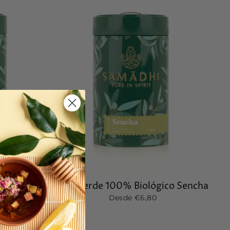
lógico
Chá Verde 100% Biológico Sencha
nta
Desde €6,80