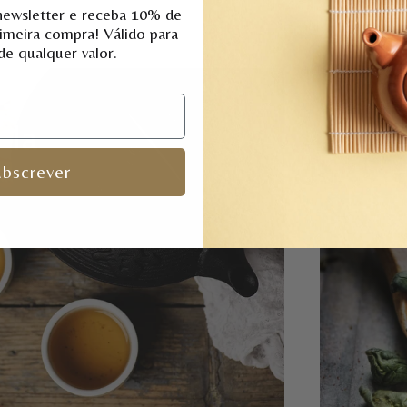
newsletter e receba 10% de
rimeira compra!
Válido para
e qualquer valor.
CHÁ 
ela
Gu
bscrever
DES