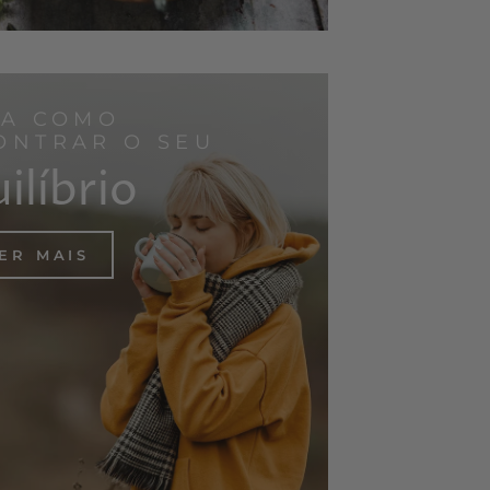
BA COMO
ONTRAR O SEU
ilíbrio
ER MAIS