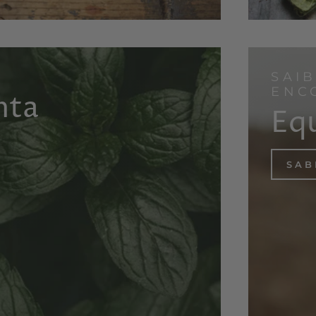
SAI
ENC
nta
Equ
SAB