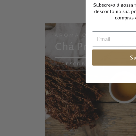
Subscreva à nossa 
desconto na sua p
compras d
AROMA QUENTE
Chá Preto e Can
Su
DESCOBRIR