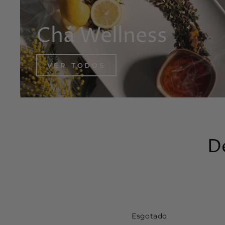
Chá Wellness
VER TODOS
D
Esgotado